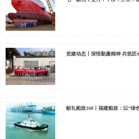
党建动态丨深悟勤廉精神 共筑匠
献礼船政160丨福建船政：以“绿