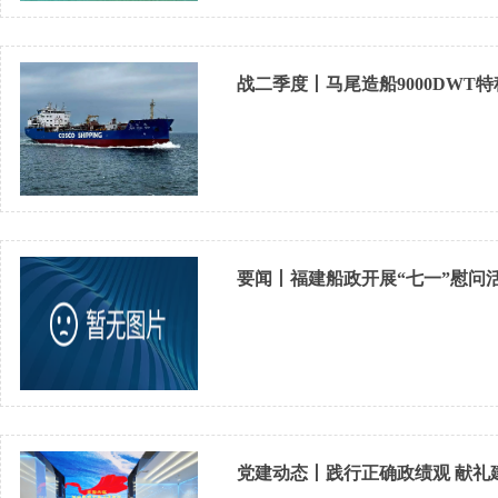
战二季度丨马尾造船9000DWT特
要闻丨福建船政开展“七一”慰问
党建动态丨践行正确政绩观 献礼