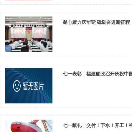
凝心聚力庆华诞 砥砺奋进新征程
七一表彰丨福建船政召开庆祝中国
七一献礼丨交付！下水！开工！