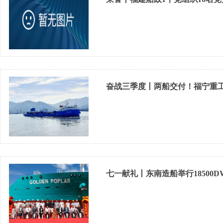
奋战三季度丨两船交付！福宁重工
七一献礼丨东南造船举行18500DW