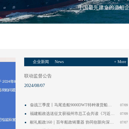
企业新闻
News
+ More
联动监督公告
2024/08/07
奋战三季度丨马尾造船9000DWT特种液货船（MW518-3）顺利交付
07/09
福建船政选送征文获福州市总工会共读《习近平与一线职工朋友们》心得征文比赛一等奖！
07/09
献礼船政160｜百年船政铸重器 协同创新向深蓝——福建船政12000吨自航驳船批量建造纪实
07/07